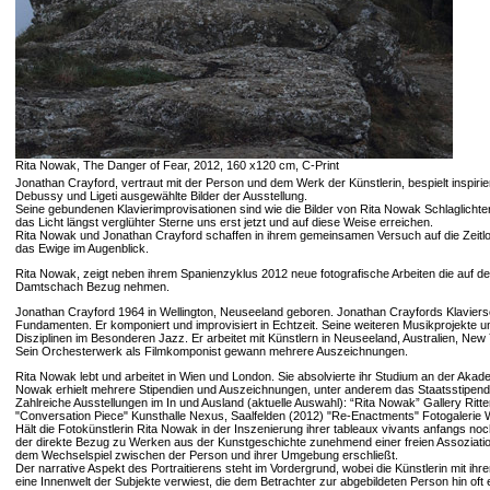
Rita Nowak, The Danger of Fear, 2012, 160 x120 cm, C-Print
Jonathan Crayford, vertraut mit der Person und dem Werk der Künstlerin, bespielt inspir
Debussy und Ligeti ausgewählte Bilder der Ausstellung.
Seine gebundenen Klavierimprovisationen sind wie die Bilder von Rita Nowak Schlaglichter
das Licht längst verglühter Sterne uns erst jetzt und auf diese Weise erreichen.
Rita Nowak und Jonathan Crayford schaffen in ihrem gemeinsamen Versuch auf die Zeitlosig
das Ewige im Augenblick.
Rita Nowak, zeigt neben ihrem Spanienzyklus 2012 neue fotografische Arbeiten die auf d
Damtschach Bezug nehmen.
Jonathan Crayford 1964 in Wellington, Neuseeland geboren. Jonathan Crayfords Klaviers
Fundamenten. Er komponiert und improvisiert in Echtzeit. Seine weiteren Musikprojekte 
Disziplinen im Besonderen Jazz. Er arbeitet mit Künstlern in Neuseeland, Australien, New
Sein Orchesterwerk als Filmkomponist gewann mehrere Auszeichnungen.
Rita Nowak lebt und arbeitet in Wien und London. Sie absolvierte ihr Studium an der Aka
Nowak erhielt mehrere Stipendien und Auszeichnungen, unter anderem das Staatsstipendi
Zahlreiche Ausstellungen im In und Ausland (aktuelle Auswahl): “Rita Nowak” Gallery Rit
"Conversation Piece" Kunsthalle Nexus, Saalfelden (2012) "Re-Enactments" Fotogalerie 
Hält die Fotokünstlerin Rita Nowak in der Inszenierung ihrer tableaux vivants anfangs noc
der direkte Bezug zu Werken aus der Kunstgeschichte zunehmend einer freien Assoziation
dem Wechselspiel zwischen der Person und ihrer Umgebung erschließt.
Der narrative Aspekt des Portraitierens steht im Vordergrund, wobei die Künstlerin mit ihr
eine Innenwelt der Subjekte verwiest, die dem Betrachter zur abgebildeten Person hin oft 