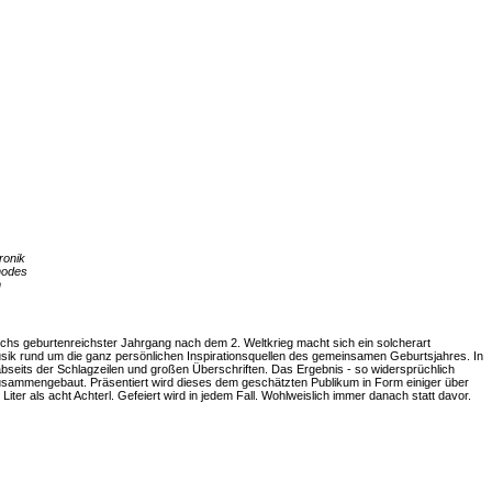
ronik
hodes
m
chs geburtenreichster Jahrgang nach dem 2. Weltkrieg macht sich ein solcherart
k rund um die ganz persönlichen Inspirationsquellen des gemeinsamen Geburtsjahres. In
bseits der Schlagzeilen und großen Überschriften. Das Ergebnis - so widersprüchlich
zusammengebaut. Präsentiert wird dieses dem geschätzten Publikum in Form einiger über
Liter als acht Achterl. Gefeiert wird in jedem Fall. Wohlweislich immer danach statt davor.