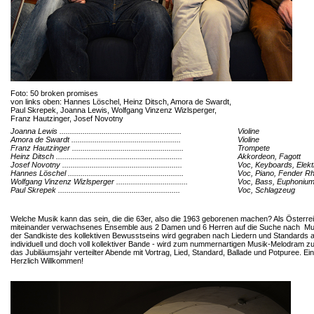
Foto: 50 broken promises
von links oben: Hannes Löschel, Heinz Ditsch, Amora de Swardt,
Paul Skrepek, Joanna Lewis, Wolfgang Vinzenz Wizlsperger,
Franz Hautzinger, Josef Novotny
Joanna Lewis ..........................................................
Violine
Amora de Swardt ....................................................
Violine
Franz Hautzinger .....................................................
Trompete
Heinz Ditsch ............................................................
Akkordeon, Fagott
Josef Novotny .........................................................
Voc, Keyboards, Elekt
Hannes Löschel .......................................................
Voc, Piano, Fender R
Wolfgang Vinzenz Wizlsperger ..................................
Voc, Bass, Euphoniu
Paul Skrepek ..........................................................
Voc, Schlagzeug
Welche Musik kann das sein, die die 63er, also die 1963 geborenen machen? Als Österrei
miteinander verwachsenes Ensemble aus 2 Damen und 6 Herren auf die Suche nach Musi
der Sandkiste des kollektiven Bewusstseins wird gegraben nach Liedern und Standards a
individuell und doch voll kollektiver Bande - wird zum nummernartigen Musik-Melodram 
das Jubiläumsjahr verteilter Abende mit Vortrag, Lied, Standard, Ballade und Potpuree. Ein 
Herzlich Willkommen!