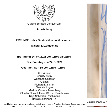
Galerie Schloss Damtschach
Ausstellung
FREUNDE ... des Gustav Moreau Museums ...
Malerei & Landschaft
Eröffnung: 24. 07. 2021 von 15:00 bis 22:00
Bis: Sonntag den 22. 8. 2021
Geöffnet: Sa - So von 15:00 - 18:00
Alex Amann
Christy Astuy
Wolfgang Capellari
Gelatin
Richard Klammer
Alina Kunitsyna
Markus Orsini - Rosenberg
Claudia Plank & Hans Werner Poschauko
Raja Schwahn-Reichmann
Harald Scheicher u.a.
Claudia Plank & 
Im Rahmen der Ausstellung wird auch vom Carinthischen Sommer das