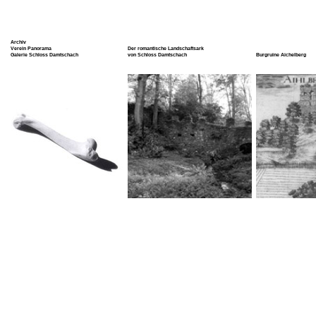
Archiv
Verein Panorama
Der romantische Landschaftsark
Galerie Schloss Damtschach
von Schloss Damtschach
Burgruine Aichelberg