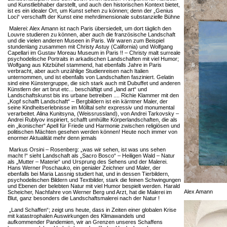
und Kunstliebhaber darstellt, und auch den historischen Kontext bietet,
ist es ein idealer Ort, um Kunst sehen zu können; denn der „Genius
Loci“ verschafft der Kunst eine mehrdimensionale substanzielle Bühne
Malerei: Alex Amann ist nach Paris übersiedelt, um dort täglich den
Louvre studieren zu können, aber auch die französische Landschaft
und die vielen anderen Museen in Paris. Wir waren zum Beispiel
stundenlang zusammen mit Christy Astuy (California) und Wolfgang
Capellari im Gustav Moreau Museum in Paris !! – Christy malt surreale
psychodelische Portraits in arkadischen Landschaften mit viel Humor;
Wolfgang aus Kitzbühel stammend, hat ebenfalls Jahre in Paris
verbracht, aber auch unzählige Studienreisen nach Italien
unternommen, und ist ebenfalls von Landschaften fasziniert. Gelatin
sind eine Künstergruppe, die sich stark auch mit Dubuffet und anderen
Künstlern der art brut etc... beschäftigt und „land art“ und
Landschaftskunst bis ins urbane betreiben .... Richie Klammer mit den
„Kopf schafft Landschaft“ – Bergbildern ist ein kärntner Maler, der
seine Kindheitserlebnisse im Mölltal sehr expressiv und monumental
verarbeitet. Alina Kunitsyna, (Weissrussland), von Andrei Tarkovsky –
Andrei Rublyov inspiriert, schafft umhüllte Körperlandschaften, die als
ein „ikonischer“ Apell für Friede und Harmonie zwischen religiösen und
politischen Mächten gesehen werden können! Heute noch immer von
enormer Aktualität mehr denn jemals
Markus Orsini – Rosenberg: „was wir sehen, ist was uns sehen
macht !“ sieht Landschaft als „Sacro Bosco“ – Heiligen Wald – Natur
als „Mutter – Materie“ und Ursprung des Sehens und der Malerei.
Hans Werner Poschauko, ein genialer Zeichner und Maler, der
ebenfalls bei Maria Lassnig studiert hat, und in dessen Tierbildern,
psychodelischen Bildern und Textbilder, stark die feinen Schwingungen
und Ebenen der belebten Natur mit viel Humor bespielt werden. Harald
Alex Amann
Scheicher, Nachfahre von Werner Berg und Arzt, hat die Malerei im
Blut, ganz besonders die Landschaftsmalerei nach der Natur !
„Land Schaffen“; zeigt uns heute, dass in Zeiten einer globalen Krise
mit katastrophalen Auswirkungen des Klimawandels und
aufkommender Pandemien, wir an Grenzen unseres Schaffens