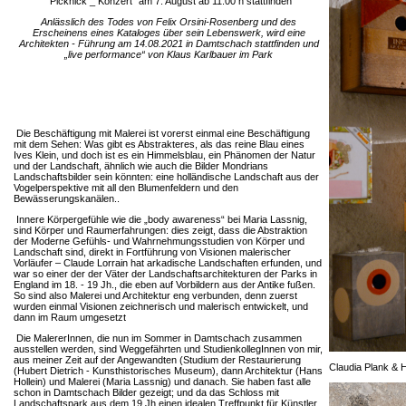
"Picknick _ Konzert"
am 7. August ab 11:00 h stattfinden
Anlässlich des Todes von Felix Orsini-Rosenberg und des
Erscheinens eines Kataloges über sein Lebenswerk, wird eine
Architekten - Führung
am 14.08.2021 in Damtschach stattfinden
und
„live performance“ von Klaus Karlbauer im Park
Die Beschäftigung mit Malerei ist vorerst einmal eine Beschäftigung
mit dem Sehen: Was gibt es Abstrakteres, als das reine Blau eines
Ives Klein, und doch ist es ein Himmelsblau, ein Phänomen der Natur
und der Landschaft, ähnlich wie auch die Bilder Mondrians
Landschaftsbilder sein könnten: eine holländische Landschaft aus der
Vogelperspektive mit all den Blumenfeldern und den
Bewässerungskanälen..
Innere Körpergefühle wie die „body awareness“ bei Maria Lassnig,
sind Körper und Raumerfahrungen: dies zeigt, dass die Abstraktion
der Moderne Gefühls- und Wahrnehmungsstudien von Körper und
Landschaft sind, direkt in Fortführung von Visionen malerischer
Vorläufer – Claude Lorrain hat arkadische Landschaften erfunden, und
war so einer der der Väter der Landschaftsarchitekturen der Parks in
England im 18. - 19 Jh., die eben auf Vorbildern aus der Antike fußen.
So sind also Malerei und Architektur eng verbunden, denn zuerst
wurden einmal Visionen zeichnerisch und malerisch entwickelt, und
dann im Raum umgesetzt
Die MalererInnen, die nun im Sommer in Damtschach zusammen
ausstellen werden, sind Weggefährten und StudienkollegInnen von mir,
aus meiner Zeit auf der Angewandten (Studium der Restaurierung
Claudia Plank &
(Hubert Dietrich - Kunsthistorisches Museum), dann Architektur (Hans
Hollein) und Malerei (Maria Lassnig) und danach. Sie haben fast alle
schon in Damtschach Bilder gezeigt; und da das Schloss mit
Landschaftspark aus dem 19.Jh einen idealen Treffpunkt für Künstler