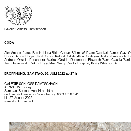
Galerie Schloss Damtschach
CODA
Alex Amann, Janez Bernik, Linda Bilda, Gustav Böhm, Wolfgang Capellari, James Clay, Cyr
Heuer, Dennis Hopper, Karl Karner, Roland Kollnitz, Alina Kunitsyna, Andrea Lamprecht, De
Andreas Orsini – Rosenberg, Markus Orsini – Rosenberg, Elisabeth Plank, Claudia Pla
Josef Ramaseder, Viktor Rogy, Maja Vukoje, Wells Tempest, Kirsty Whiten, u. A. ...
ERÖFFNUNG: SAMSTAG, 16. JULI 2022 ab 17 h
GALERIE SCHLOSS DAMTSCHACH
A - 9241 Wernberg
Samstag, Sonntag von 14 h - 19 h
und nach telefonischer Vereinbarung 0699 10567341
bis 27. August 2022
www.damtschach.at