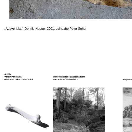
„Agavenblatt“ Dennis Hopper 2001, Leihgabe Peter Seher
Archiv
Verein Panorama
Der romantische Landschaftsark
Galerie Schloss Damtschach
von Schloss Damtschach
Burgruine